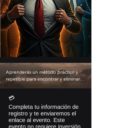
Aprenderás un método práctico y 
repetible para encontrar y eliminar 
obstáculos, tanto en la oficina como 
en el trabajo. Transformaremos 
💳
frustraciones superficiales en 
fricciones con un solo responsable, 
Completa tu información de
próximos pasos con fecha y barreras 
registro y te enviaremos el
enlace al evento. Este
ligeras para que no vuelvan. Espera 
evento no requiere inversión.
decisiones más rápidas, menos 